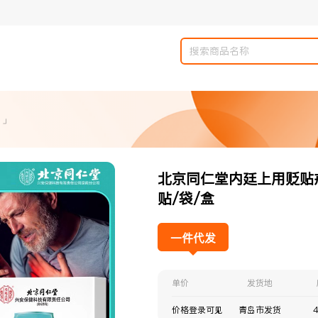
 」
北京同仁堂内廷上用贬贴戒烟
贴/袋/盒
一件代发
单价
发货地
价格登录可见
青岛市发货
4