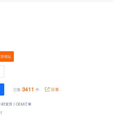
收货地址
3411
分享
已售
件
小时发货丨OEM订单
付