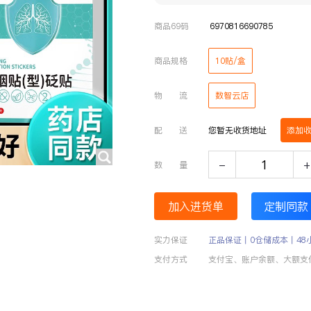
商品69码
6970816690785
商品规格
10贴/盒
物 流
数智云店
配 送
您暂无收货地址
添加
-
+
数 量
加入进货单
定制同款
实力保证
正品保证丨0仓储成本丨48
支付方式
支付宝、账户余额、大额支