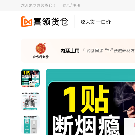
欢迎来到喜领货仓！
登录/注册
源头货 一口价
内廷上用
「 药食同源 “补”获滋养秘方