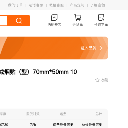
我的订单
电话客服
微信客服
产品定制
了解喜领
活动专区
进货单
快速下单
进入品牌
贴（型）70mm*50mm 10
收藏
库存
发货时效
运费
总计
9739
72h
运费登录可见
总价登录可见