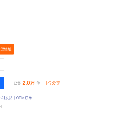
收货地址
2.0万
分享
已售
件
小时发货丨OEM订单
付