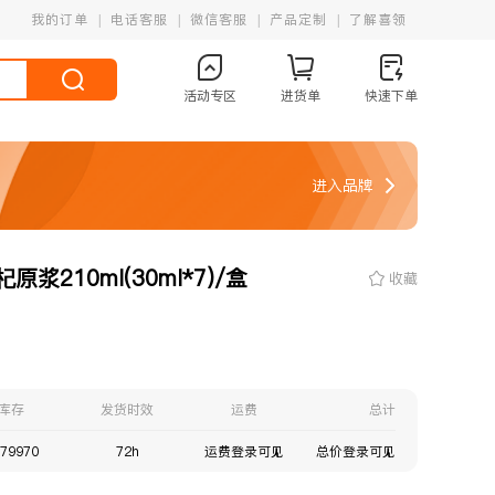
我的订单
电话客服
微信客服
产品定制
了解喜领
活动专区
进货单
快速下单
进入品牌
210ml(30ml*7)/盒
收藏
库存
发货时效
运费
总计
79970
72h
运费登录可见
总价登录可见