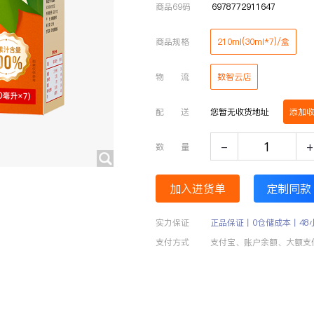
商品69码
6978772911647
商品规格
210ml(30ml*7)/盒
物 流
数智云店
配 送
您暂无收货地址
添加
-
+
数 量
加入进货单
定制同款
实力保证
正品保证丨0仓储成本丨48
支付方式
支付宝、账户余额、大额支