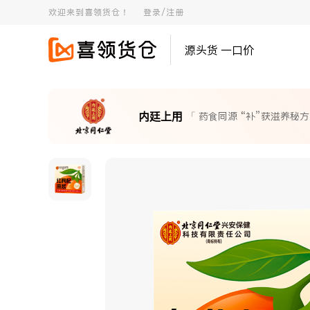
欢迎来到喜领货仓！
登录/注册
源头货 一口价
内廷上用
「 药食同源 “补”获滋养秘方