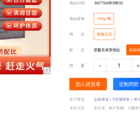
商品69码
6977540835802
商品规格
180g/瓶
物 流
数智云店
配 送
您暂无收货地址
添加
-
+
数 量
加入进货单
定制同款
实力保证
正品保证丨0仓储成本丨48
支付方式
支付宝、账户余额、大额支