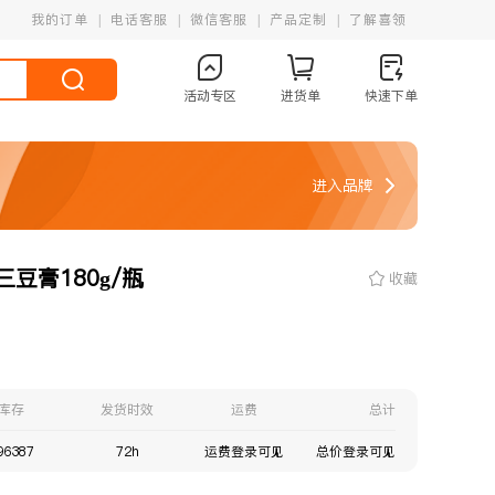
我的订单
电话客服
微信客服
产品定制
了解喜领
活动专区
进货单
快速下单
进入品牌
豆膏180g/瓶
收藏
库存
发货时效
运费
总计
96387
72h
运费登录可见
总价登录可见