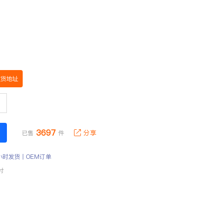
收货地址
3697
分享
已售
件
小时发货丨OEM订单
付