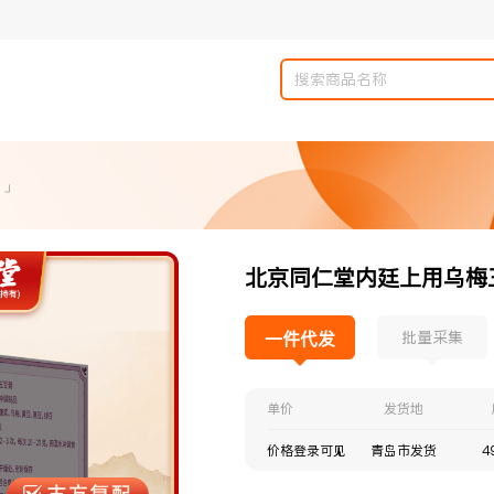
 」
北京同仁堂内廷上用乌梅三
一件代发
批量采集
单价
发货地
价格登录可见
青岛市发货
4