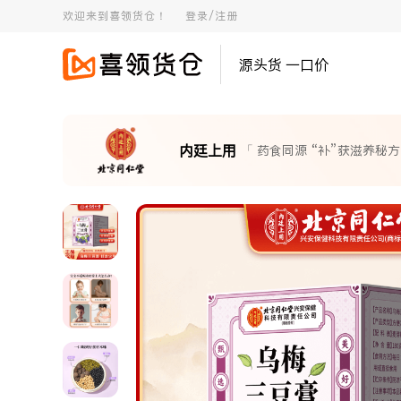
欢迎来到喜领货仓！
登录/注册
源头货 一口价
内廷上用
「 药食同源 “补”获滋养秘方