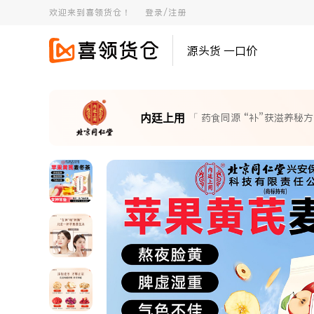
欢迎来到喜领货仓！
登录/注册
源头货 一口价
内廷上用
「 药食同源 “补”获滋养秘方