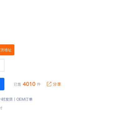
收货地址
4010
分享
已售
件
小时发货丨OEM订单
付