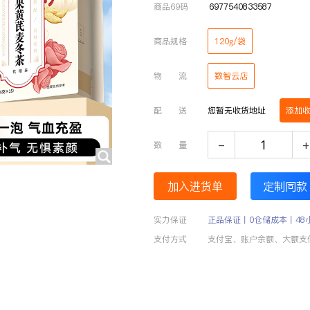
商品69码
6977540833587
商品规格
120g/袋
物 流
数智云店
配 送
您暂无收货地址
添加
-
+
数 量
加入进货单
定制同款
实力保证
正品保证丨0仓储成本丨48
支付方式
支付宝、账户余额、大额支