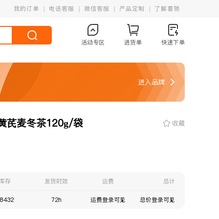
我的订单
电话客服
微信客服
产品定制
了解喜领
活动专区
进货单
快速下单
进入品牌
芪麦冬茶120g/袋
收藏
库存
发货时效
运费
总计
8432
72h
运费登录可见
总价登录可见