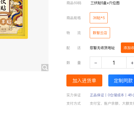
商品69码
三伏贴5盒+穴位图
商品规格
36贴*5
物 流
数智云店
配 送
您暂无收货地址
添加
-
+
数 量
加入进货单
定制同款
实力保证
正品保证丨0仓储成本丨48
支付方式
支付宝、账户余额、大额支