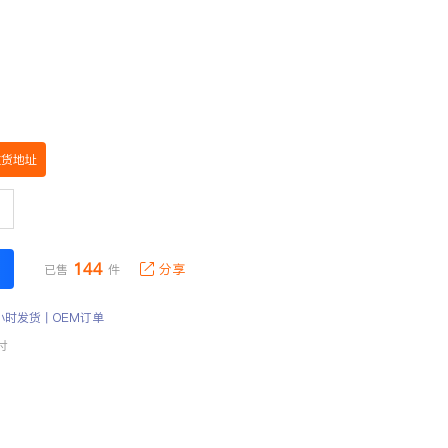
收货地址
144
分享
已售
件
小时发货丨OEM订单
付