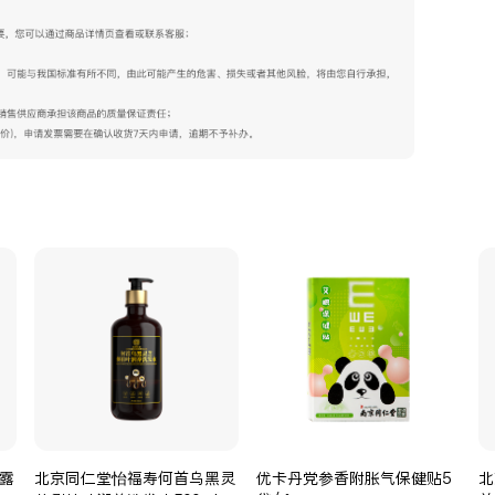
露
北京同仁堂怡福寿何首乌黑灵
优卡丹党参香附胀气保健贴5
北