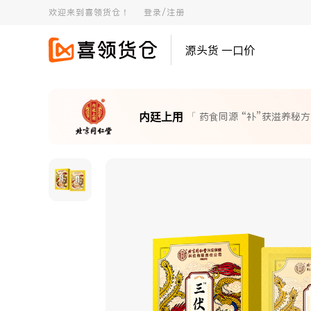
欢迎来到喜领货仓！
登录/注册
源头货 一口价
内廷上用
「 药食同源 “补”获滋养秘方