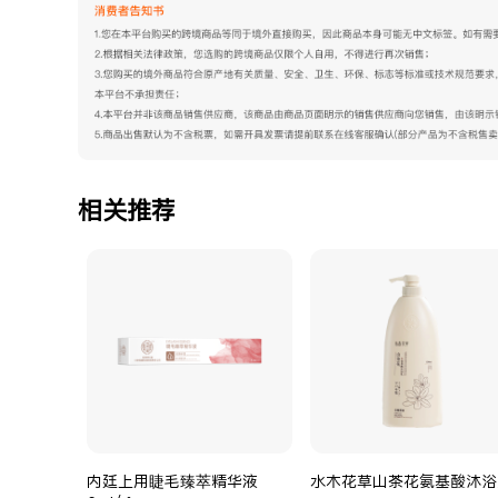
相关推荐
内廷上用睫毛臻萃精华液
水木花草山茶花氨基酸沐浴