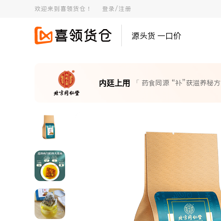
欢迎来到喜领货仓！
登录/注册
源头货 一口价
内廷上用
「 药食同源 “补”获滋养秘方