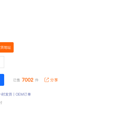
收货地址
7002
分享
已售
件
小时发货丨OEM订单
付