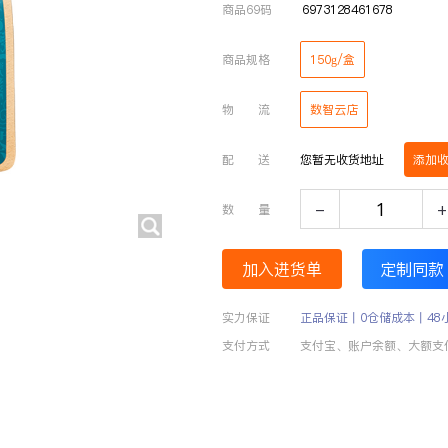
商品69码
6973128461678
商品规格
150g/盒
物 流
数智云店
配 送
您暂无收货地址
添加
-
+
数 量
加入进货单
定制同款
实力保证
正品保证丨0仓储成本丨48
支付方式
支付宝、账户余额、大额支